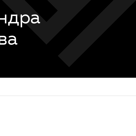
ндра
ва