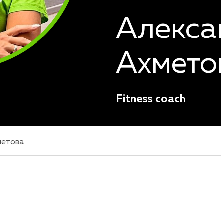
Алекса
Ахмето
Fitness coach
метова