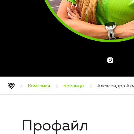
Компания
Команда
Александра Ах
Профайл