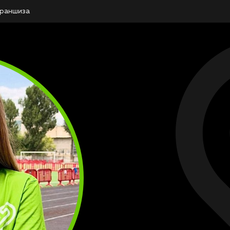
раншиза