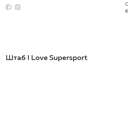
С
б
Штаб I Love Supersport