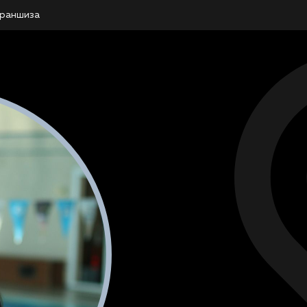
раншиза