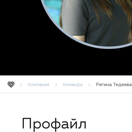
Компания
Команда
Регина Тедеева
Профайл