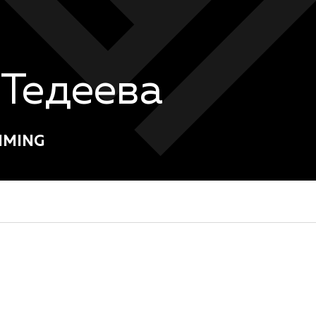
 Тедеева
MMING