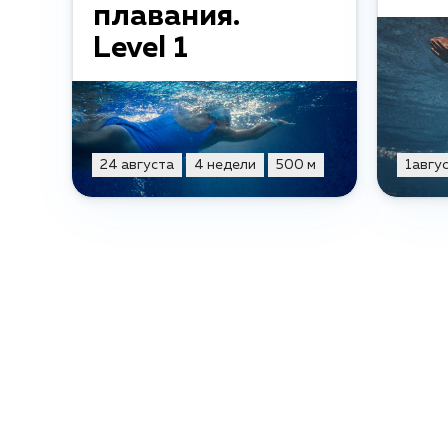
плавания.
Level 1
24 августа
4 недели
500 м
1авгу