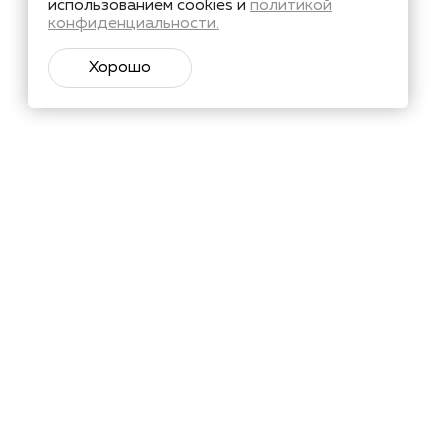
использованием cookies и
политикой
конфиденциальности.
Хорошо
тий и познавательные материалы.
Подписаться
х
в соответствии с
ьных данных