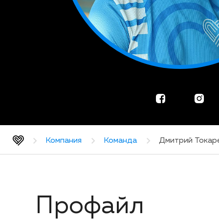
Компания
Команда
Дмитрий Токар
Профайл