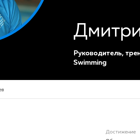
Дмитри
Руководитель, трен
Swimming
ев
Достижение