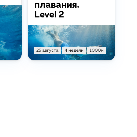
плавания.
Level 2
25 августа
4 недели
1000м