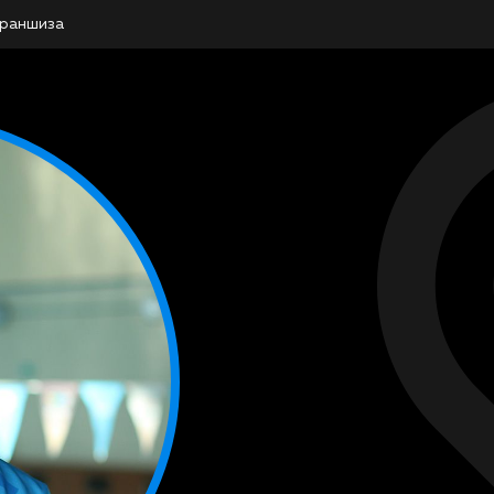
раншиза