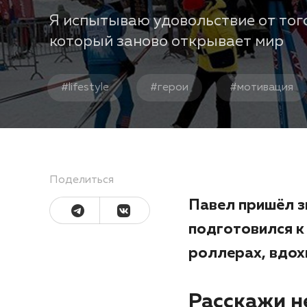
Я испытываю удовольствие от того
который заново открывает мир
#
lifestyle
#
герои
#
мотивация
Поделиться
Павел пришёл з
подготовился к
роллерах, вдох
Расскажи не