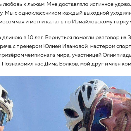
ь любовь к лыжам: Мне доставляло истинное удово
у. Мы с одноклассником каждый выходной уходили
осом чая и могли катать по Измайловскому парку 
длиною в 10 лет. Вернуться помогли разговор на 
треча с тренером Юлией Ивановой, мастером спо
 призёром чемпионата мира, участницей Олимпиады
 Познакомил нас Дима Волков, мой друг и член ко