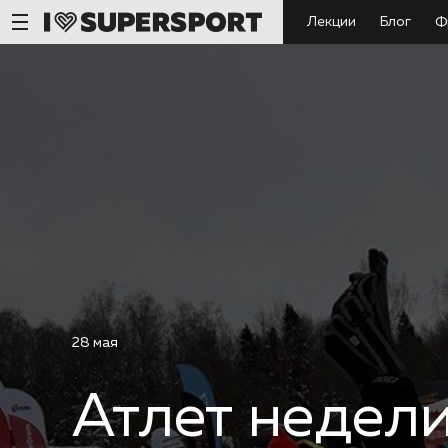
Лекции
Блог
Ф
28 мая
Атлет недел