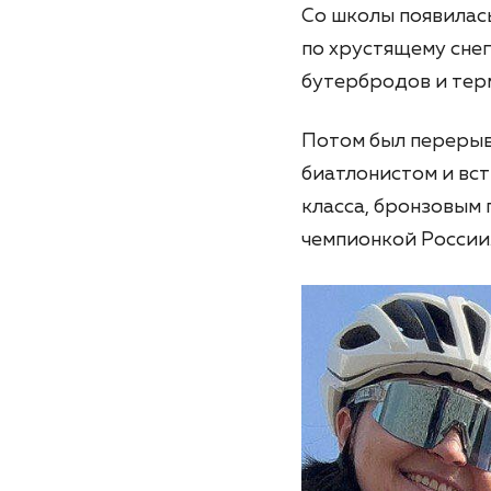
Со школы появилас
по хрустящему снег
бутербродов и терм
Потом был перерыв 
биатлонистом и вс
класса, бронзовым
чемпионкой России.