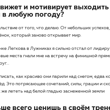
движет и мотивирует выходить
 в любую погоду?
ьствие от того, что делаю. От небольших успехов,
ёнок, который заново открывает мир.
нке Легкова в Лужниках я сильно отстал от лидир
рвые места гнали мне на встречу на финишной прямо
руг…
описать, как красиво они парили над снегом, едва 
ёд. Это потрясающее сочетаний, силы, грации и ско
ак же лететь над белой гладью заснеженной земли
ше всего ценишь в своём трене