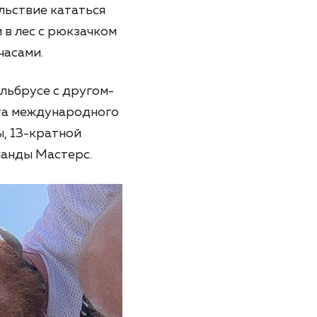
льствие кататься
 в лес с рюкзачком
часами.
Эльбрусе с другом-
рта международного
, 13-кратной
манды Мастерс.