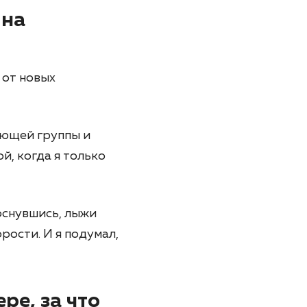
 на
 от новых
ующей группы и
й, когда я только
коснувшись, лыжи
рости. И я подумал,
ре, за что