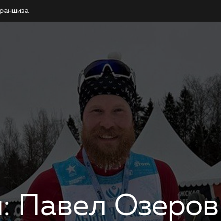
раншиза
и: Павел Озеров