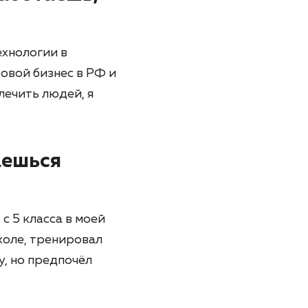
ехнологии в
овой бизнес в РФ и
лечить людей, я
аешься
с 5 класса в моей
коле, тренировал
, но предпочёл