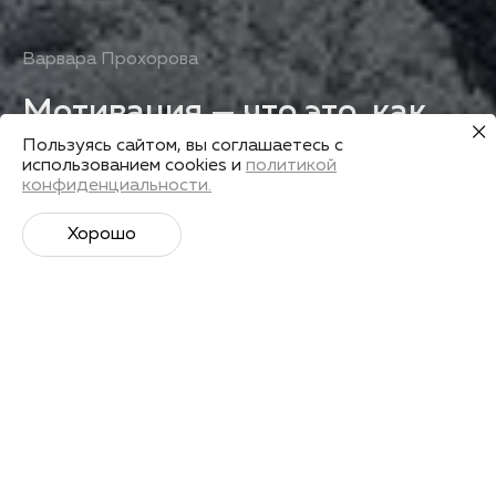
Варвара Прохорова
Мотивация — что это, как
найти и удержать
Пользуясь сайтом, вы соглашаетесь с
использованием cookies и
политикой
конфиденциальности.
Получить запись
Хорошо
Лекторы