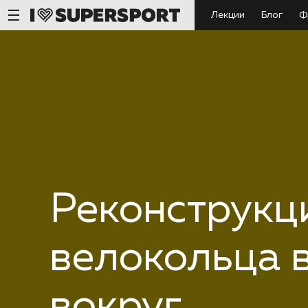
Лекции
Блог
Ф
Реконструкц
велокольца в
вокруг