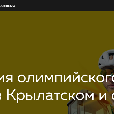
раншиза
ия олимпийског
 Крылатском и 